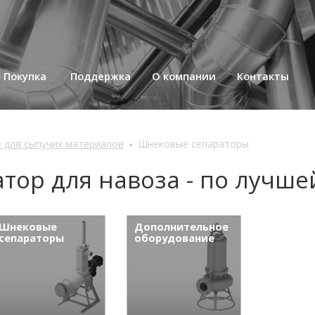
+375 (29) 702-36-27; email:
info
Покупка
Поддержка
О компании
Контакты
 для сыпучих материалов
Шнековые сепараторы
ор для навоза - по лучше
Шнековые
Дополнительное
сепараторы
оборудование